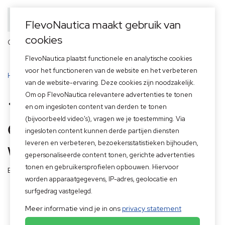
FlevoNautica maakt gebruik van
cookies
Officieel dealer van
FlevoNautica plaatst functionele en analytische cookies
voor het functioneren van de website en het verbeteren
Home
>
Aanbod
>
Boten
van de website-ervaring. Deze cookies zijn noodzakelijk.
Om op FlevoNautica relevantere advertenties te tonen
Terug naar overzicht
en om ingesloten content van derden te tonen
(bijvoorbeeld video's), vragen we je toestemming. Via
Onbekend Proefvaart
ingesloten content kunnen derde partijen diensten
leveren en verbeteren, bezoekersstatistieken bijhouden,
weekend
gepersonaliseerde content tonen, gerichte advertenties
€ 1
tonen en gebruikersprofielen opbouwen. Hiervoor
Benzine
worden apparaatgegevens, IP-adres, geolocatie en
Betaal per maand via
surfgedrag vastgelegd.
WatersportDreams Concept
Meer informatie vind je in ons
privacy statement