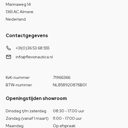
Marinaweg 14
1361 AC Almere
Nederland
Contactgegevens
+31(0)36 53 68 555
info@flevonautica.nl
KvK-nummer
71966366
BTW-nummer
NL858920876B01
Openingstijden showroom
Dinsdag t/m zaterdag
08:30 - 17.00 uur
Zondag (vanaf 1 maart)
11:00 - 17.00 uur
Maandag
Op afspraak