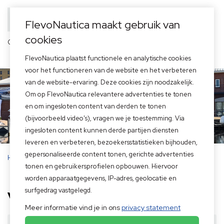
FlevoNautica maakt gebruik van
cookies
Officieel dealer van
FlevoNautica plaatst functionele en analytische cookies
voor het functioneren van de website en het verbeteren
van de website-ervaring. Deze cookies zijn noodzakelijk.
Om op FlevoNautica relevantere advertenties te tonen
en om ingesloten content van derden te tonen
(bijvoorbeeld video's), vragen we je toestemming. Via
ingesloten content kunnen derde partijen diensten
leveren en verbeteren, bezoekersstatistieken bijhouden,
gepersonaliseerde content tonen, gerichte advertenties
Home
>
Over ons
>
Vacatures
tonen en gebruikersprofielen opbouwen. Hiervoor
worden apparaatgegevens, IP-adres, geolocatie en
surfgedrag vastgelegd.
Vacatures
Meer informatie vind je in ons
privacy statement