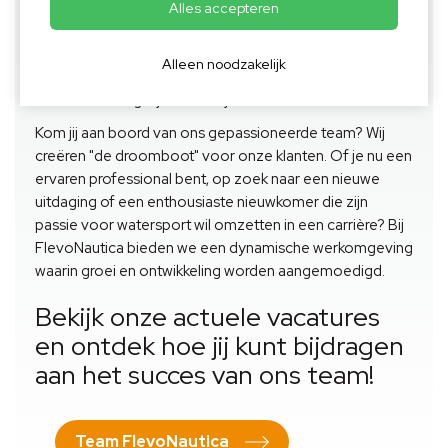
Alles accepteren
Jouw passie voor watersport,
omzetten in een carrière
Alleen noodzakelijk
Ontdek de mogelijkheden bij FlevoNautica
Kom jij aan boord van ons gepassioneerde team? Wij
creëren "de droomboot" voor onze klanten. Of je nu een
ervaren professional bent, op zoek naar een nieuwe
uitdaging of een enthousiaste nieuwkomer die zijn
passie voor watersport wil omzetten in een carrière? Bij
FlevoNautica bieden we een dynamische werkomgeving
waarin groei en ontwikkeling worden aangemoedigd.
Bekijk onze actuele vacatures
en ontdek hoe jij kunt bijdragen
aan het succes van ons team!
Team FlevoNautica