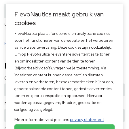
FlevoNautica maakt gebruik van
cookies
Officieel dealer van
FlevoNautica plaatst functionele en analytische cookies
voor het functioneren van de website en het verbeteren
Home
>
Aanbod
>
Boten
van de website-ervaring. Deze cookies zijn noodzakelijk.
Om op FlevoNautica relevantere advertenties te tonen
en om ingesloten content van derden te tonen
Boten
(bijvoorbeeld video's), vragen we je toestemming. Via
ingesloten content kunnen derde partijen diensten
Conditie
leveren en verbeteren, bezoekersstatistieken bijhouden,
gepersonaliseerde content tonen, gerichte advertenties
tonen en gebruikersprofielen opbouwen. Hiervoor
Merk
worden apparaatgegevens, IP-adres, geolocatie en
surfgedrag vastgelegd.
Meer informatie vind je in ons
privacy statement