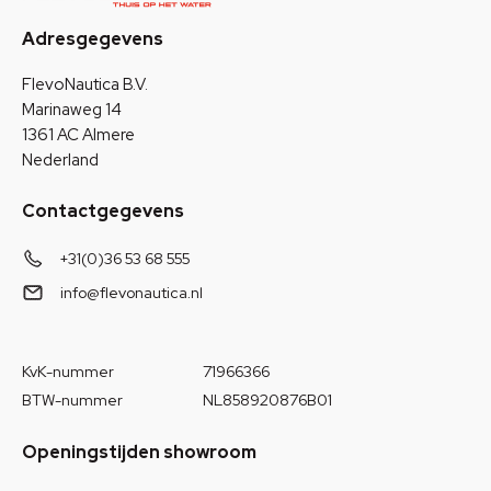
Adresgegevens
FlevoNautica B.V.
Marinaweg 14
1361 AC Almere
Nederland
Contactgegevens
+31(0)36 53 68 555
info@flevonautica.nl
KvK-nummer
71966366
BTW-nummer
NL858920876B01
Openingstijden showroom