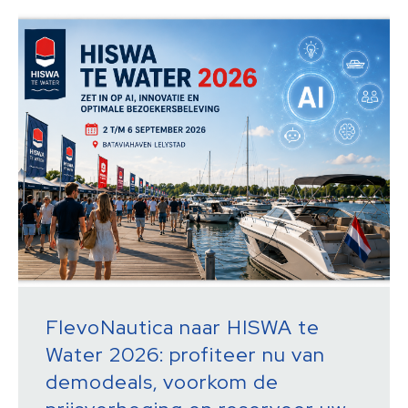
FlevoNautica naar HISWA te
Water 2026: profiteer nu van
demodeals, voorkom de