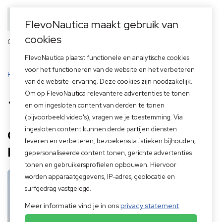
FlevoNautica maakt gebruik van
cookies
Officieel dealer van
FlevoNautica plaatst functionele en analytische cookies
voor het functioneren van de website en het verbeteren
Home
>
Ontdek jouw droomboot – Proefvaart weekend 17,18,19 april
van de website-ervaring. Deze cookies zijn noodzakelijk.
Om op FlevoNautica relevantere advertenties te tonen
Terug naar overzicht
en om ingesloten content van derden te tonen
(bijvoorbeeld video's), vragen we je toestemming. Via
ingesloten content kunnen derde partijen diensten
Ontdek jouw droomboot –
leveren en verbeteren, bezoekersstatistieken bijhouden,
Proefvaart weekend 17,18,19 april
gepersonaliseerde content tonen, gerichte advertenties
tonen en gebruikersprofielen opbouwen. Hiervoor
Het
worden apparaatgegevens, IP-adres, geolocatie en
nieuwe
surfgedrag vastgelegd.
Meer informatie vind je in ons
privacy statement