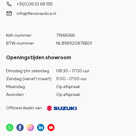
+31(0)36 53 68 555
info@flevonautica.nl
KvK-nummer
71966366
BTW-nummer
NL858920876B01
Openingstijden showroom
Dinsdag t/m zaterdag
08:30 - 17.00 uur
Zondag (vanaf 1 maart)
11:00 - 17.00 uur
Maandag
Op afspraak
Avonden
Op afspraak
Officieel dealer van