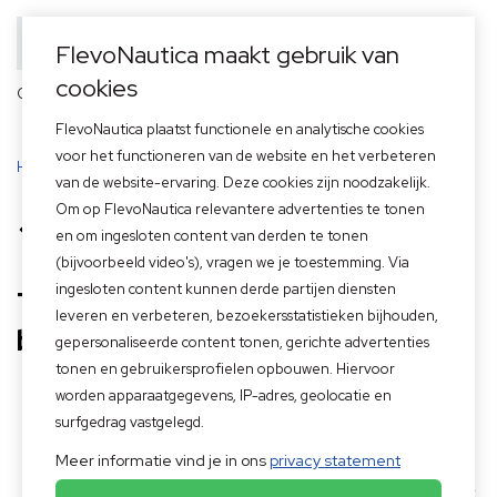
FlevoNautica maakt gebruik van
cookies
Officieel dealer van
FlevoNautica plaatst functionele en analytische cookies
voor het functioneren van de website en het verbeteren
Home
>
Tips: Pure Nano coating voor je boot en buitenboordmotor
van de website-ervaring. Deze cookies zijn noodzakelijk.
Om op FlevoNautica relevantere advertenties te tonen
Terug naar overzicht
en om ingesloten content van derden te tonen
(bijvoorbeeld video's), vragen we je toestemming. Via
ingesloten content kunnen derde partijen diensten
Tips: Pure Nano coating voor je
leveren en verbeteren, bezoekersstatistieken bijhouden,
boot en buitenboordmotor
gepersonaliseerde content tonen, gerichte advertenties
tonen en gebruikersprofielen opbouwen. Hiervoor
Een boot
worden apparaatgegevens, IP-adres, geolocatie en
is
surfgedrag vastgelegd.
genieten,
Meer informatie vind je in ons
privacy statement
maar
vraagt het