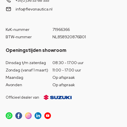
+31(0)36 53 68 555
info@flevonautica.nl
KvK-nummer
71966366
BTW-nummer
NL858920876B01
Openingstijden showroom
Dinsdag t/m zaterdag
08:30 - 17.00 uur
Zondag (vanaf 1 maart)
11:00 - 17.00 uur
Maandag
Op afspraak
Avonden
Op afspraak
Officieel dealer van