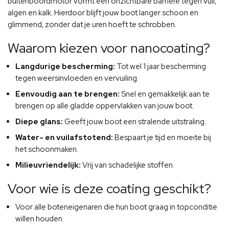
buitenboordmotor vormt een onzichtbare barrière tegen vuil,
algen en kalk. Hierdoor blijft jouw boot langer schoon en
glimmend, zonder dat je uren hoeft te schrobben.
Waarom kiezen voor nanocoating?
Langdurige bescherming:
Tot wel 1 jaar bescherming
tegen weersinvloeden en vervuiling.
Eenvoudig aan te brengen:
Snel en gemakkelijk aan te
brengen op alle gladde oppervlakken van jouw boot.
Diepe glans:
Geeft jouw boot een stralende uitstraling.
Water- en vuilafstotend:
Bespaart je tijd en moeite bij
het schoonmaken.
Milieuvriendelijk:
Vrij van schadelijke stoffen.
Voor wie is deze coating geschikt?
Voor alle boteneigenaren die hun boot graag in topconditie
willen houden.