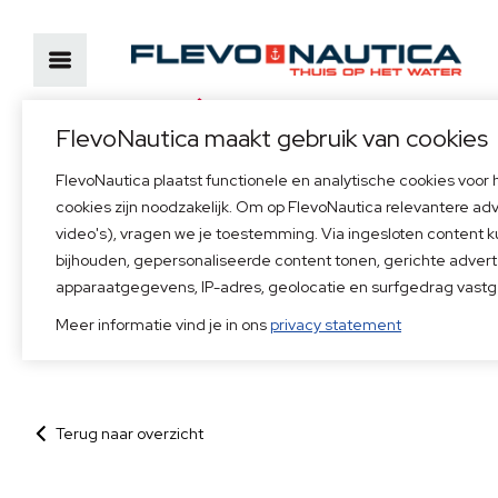
Officieel dealer van
FlevoNautica maakt gebruik van cookies
FlevoNautica plaatst functionele en analytische cookies voor
Bezoekadres
Neem direct conta
cookies zijn noodzakelijk. Om op FlevoNautica relevantere ad
Marinaweg 14, 1361 AC Almere
+31(0)36 53 68 55
video's), vragen we je toestemming. Via ingesloten content 
52°20'30.7"N, 5°07'59.4"E
info@flevonautica.n
bijhouden, gepersonaliseerde content tonen, gerichte advert
apparaatgegevens, IP-adres, geolocatie en surfgedrag vastg
Home
>
Suzuki 5 & 6 Pk instructie
Meer informatie vind je in ons
privacy statement
Terug naar overzicht