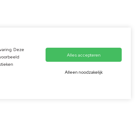
varing. Deze
Alles accepteren
jvoorbeeld
erd op
125
lingen
stieken
Alleen noodzakelijk