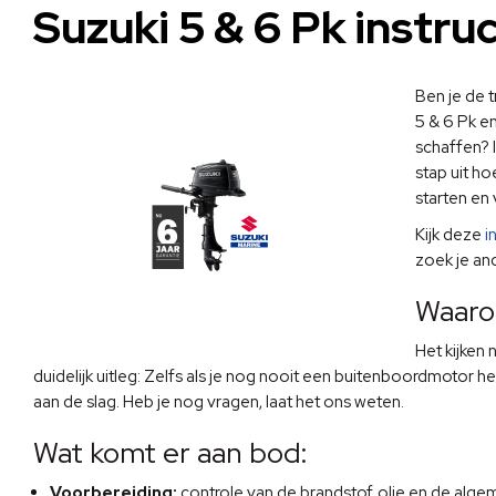
Suzuki 5 & 6 Pk instruc
Ben je de 
5 & 6 Pk e
schaffen? 
stap uit ho
starten en 
Kijk deze
i
zoek je and
Waaro
Het kijken 
duidelijk uitleg: Zelfs als je nog nooit een buitenboordmotor he
aan de slag. Heb je nog vragen, laat het ons weten.
Wat komt er aan bod:
Voorbereiding:
controle van de brandstof, olie en de alge