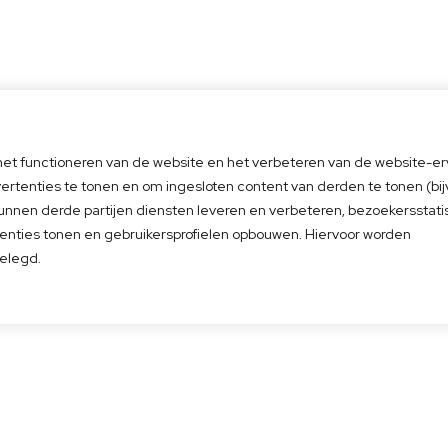
 het functioneren van de website en het verbeteren van de website-er
ct op
Direct een afspraak
4.6
vertenties te tonen en om ingesloten content van derden te tonen (bi
Gebase
5
Afspraak inplannen
beoorde
kunnen derde partijen diensten leveren en verbeteren, bezoekersstati
l
enties tonen en gebruikersprofielen opbouwen. Hiervoor worden
elegd.