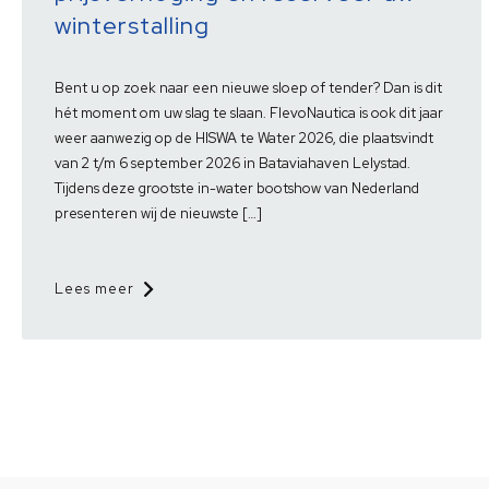
winterstalling
Bent u op zoek naar een nieuwe sloep of tender? Dan is dit
hét moment om uw slag te slaan. FlevoNautica is ook dit jaar
weer aanwezig op de HISWA te Water 2026, die plaatsvindt
van 2 t/m 6 september 2026 in Bataviahaven Lelystad.
Tijdens deze grootste in-water bootshow van Nederland
presenteren wij de nieuwste […]
Lees meer