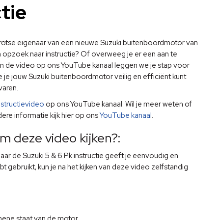
tie
trotse eigenaar van een nieuwe Suzuki buitenboordmotor van
n opzoek naar instructie? Of overweeg je er een aan te
In de video op ons YouTube kanaal leggen we je stap voor
e je jouw Suzuki buitenboordmotor veilig en efficiënt kunt
varen.
nstructievideo
op ons YouTube kanaal. Wil je meer weten of
ere informatie kijk hier op ons
YouTube kanaal
.
m deze video kijken?:
naar de Suzuki 5 & 6 Pk instructie geeft je eenvoudig en
bt gebruikt, kun je na het kijken van deze video zelfstandig
mene staat van de motor.