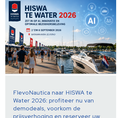
FlevoNautica naar HISWA te
Water 2026: profiteer nu van
demodeals, voorkom de
prijsverhoging en reserveer uw