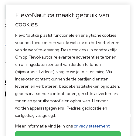
FlevoNautica maakt gebruik van
cookies
Officieel dealer van
FlevoNautica plaatst functionele en analytische cookies
voor het functioneren van de website en het verbeteren
Home
>
Suzuki alarm resetten (urenbeurt) keyless start
van de website-ervaring. Deze cookies zijn noodzakelijk.
Om op FlevoNautica relevantere advertenties te tonen
Terug naar overzicht
en om ingesloten content van derden te tonen
(bijvoorbeeld video's), vragen we je toestemming. Via
ingesloten content kunnen derde partijen diensten
Suzuki alarm resetten
leveren en verbeteren, bezoekersstatistieken bijhouden,
(urenbeurt) keyless start
gepersonaliseerde content tonen, gerichte advertenties
tonen en gebruikersprofielen opbouwen. Hiervoor
worden apparaatgegevens, IP-adres, geolocatie en
Alarm
surfgedrag vastgelegd.
Meer informatie vind je in ons
privacy statement