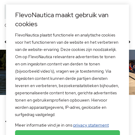
FlevoNautica maakt gebruik van
cookies
Officieel dealer van
FlevoNautica plaatst functionele en analytische cookies
500 Tender
505 New Age
voor het functioneren van de website en het verbeteren
van de website-ervaring. Deze cookies zijn noodzakelijk.
Om op FlevoNautica relevantere advertenties te tonen
en om ingesloten content van derden te tonen
(bijvoorbeeld video's), vragen we je toestemming. Via
ingesloten content kunnen derde partijen diensten
leveren en verbeteren, bezoekersstatistieken bijhouden,
gepersonaliseerde content tonen, gerichte advertenties
tonen en gebruikersprofielen opbouwen. Hiervoor
Home
>
Merken boten
>
Corsiva Sloepen en Tenders
>
Corsiva 505
worden apparaatgegevens, IP-adres, geolocatie en
New Age
surfgedrag vastgelegd.
Terug naar overzicht
Meer informatie vind je in ons
privacy statement