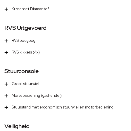
Kussenset Diamante®
RVS Uitgevoerd
RVS boegoog
RVS kikkers (4x)
Stuurconsole
Groot stuurwiel
Morsebediening (gashendel)
Stuurstand met ergonomisch stuurwiel en motorbediening
Veiligheid