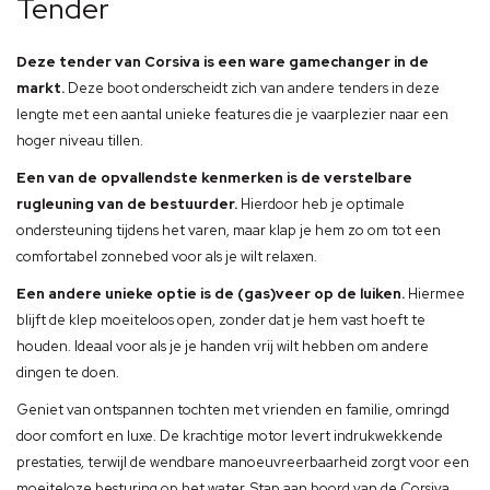
Tender
Deze tender van Corsiva is een ware gamechanger in de
markt.
Deze boot onderscheidt zich van andere tenders in deze
lengte met een aantal unieke features die je vaarplezier naar een
hoger niveau tillen.
Een van de opvallendste kenmerken is de verstelbare
rugleuning van de bestuurder.
Hierdoor heb je optimale
ondersteuning tijdens het varen, maar klap je hem zo om tot een
comfortabel zonnebed voor als je wilt relaxen.
Een andere unieke optie is de (gas)veer op de luiken.
Hiermee
blijft de klep moeiteloos open, zonder dat je hem vast hoeft te
houden. Ideaal voor als je je handen vrij wilt hebben om andere
dingen te doen.
Geniet van ontspannen tochten met vrienden en familie, omringd
door comfort en luxe. De krachtige motor levert indrukwekkende
prestaties, terwijl de wendbare manoeuvreerbaarheid zorgt voor een
moeiteloze besturing op het water. Stap aan boord van de Corsiva