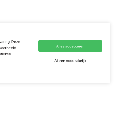
varing. Deze
Alles accepteren
jvoorbeeld
erd op
125
lingen
stieken
Alleen noodzakelijk