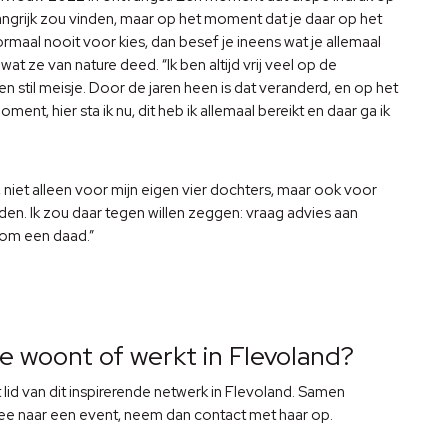
langrijk zou vinden, maar op het moment dat je daar op het
ormaal nooit voor kies, dan besef je ineens wat je allemaal
 wat ze van nature deed. “Ik ben altijd vrij veel op de
 stil meisje. Door de jaren heen is dat veranderd, en op het
ent, hier sta ik nu, dit heb ik allemaal bereikt en daar ga ik
niet alleen voor mijn eigen vier dochters, maar ook voor
. Ik zou daar tegen willen zeggen: vraag advies aan
oom een daad.”
 woont of werkt in Flevoland?
lid van dit inspirerende netwerk in Flevoland. Samen
mee naar een event, neem dan contact met haar op.