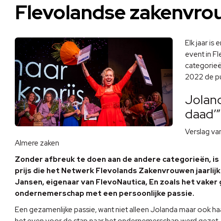
Flevolandse zakenvrou
Elk jaar is
event in F
categorieë
2022 de pu
Jolan
daad’”
Verslag van
Almere zaken
Zonder afbreuk te doen aan de andere categorieën, is
prijs die het Netwerk Flevolands Zakenvrouwen jaarlijk
Jansen, eigenaar van FlevoNautica, En zoals het vaker
ondernemerschap met een persoonlijke passie.
Een gezamenlijke passie, want niet alleen Jolanda maar ook ha
het even voor de stap naar het ondernemerschap werd gezet. Ja