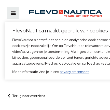
Officieel dealer van
FlevoNautica maakt gebruik van cookies
FlevoNautica plaatst functionele en analytische cookies voor
Bezoekadres
Neem direct conta
cookies zijn noodzakelijk. Om op FlevoNautica relevantere ad
Marinaweg 14, 1361 AC Almere
+31(0)36 53 68 55
video's), vragen we je toestemming. Via ingesloten content 
52°20'30.7"N, 5°07'59.4"E
info@flevonautica.n
bijhouden, gepersonaliseerde content tonen, gerichte advert
apparaatgegevens, IP-adres, geolocatie en surfgedrag vastg
Home
>
Flevolandse zakenvrouw van het jaar
Meer informatie vind je in ons
privacy statement
Terug naar overzicht