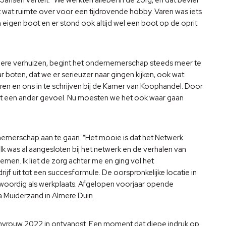
wat ruimte over voor een tijdrovende hobby. Varen was iets
n eigen boot en er stond ook altijd wel een boot op de oprit
Almere verhuizen, begint het ondernemerschap steeds meer te
 boten, dat we er serieuzer naar gingen kijken, ook wat
ren en ons in te schrijven bij de Kamer van Koophandel. Door
rect een ander gevoel. Nu moesten we het ook waar gaan
nemerschap aan te gaan. “Het mooie is dat het Netwerk
k was al aangesloten bij het netwerk en de verhalen van
men. Ik liet de zorg achter me en ging vol het
jf uit tot een succesformule. De oorspronkelijke locatie in
woordig als werkplaats. Afgelopen voorjaar opende
Muiderzand in Almere Duin.
nvrouw 2022 in ontvangst. Een moment dat diepe indruk op