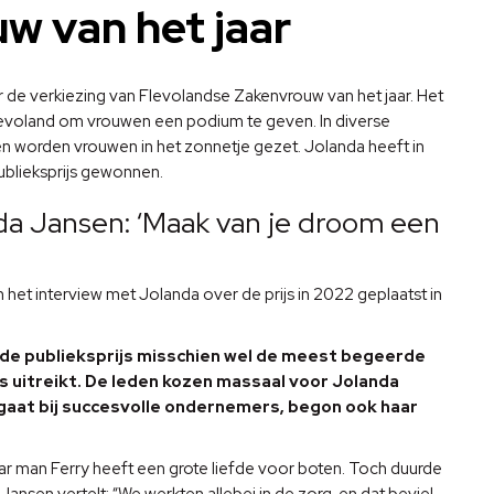
w van het jaar
 er de verkiezing van Flevolandse Zakenvrouw van het jaar. Het
levoland om vrouwen een podium te geven. In diverse
n worden vrouwen in het zonnetje gezet. Jolanda heeft in
blieksprijs gewonnen.
da Jansen: ‘Maak van je droom een
 het interview met Jolanda over de prijs in 2022 geplaatst in
 de publieksprijs misschien wel de meest begeerde
s uitreikt. De leden kozen massaal voor Jolanda
 gaat bij succesvolle ondernemers, begon ook haar
ar man Ferry heeft een grote liefde voor boten. Toch duurde
nsen vertelt: “We werkten allebei in de zorg, en dat beviel