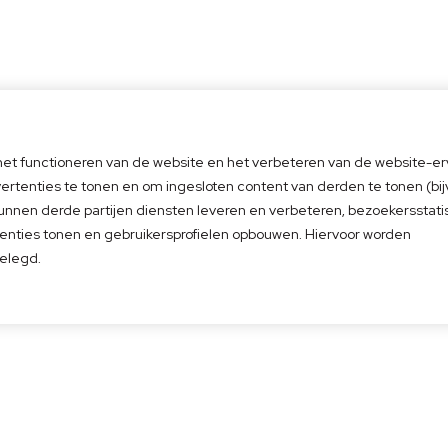
 het functioneren van de website en het verbeteren van de website-er
ct op
Direct een afspraak
4.6
vertenties te tonen en om ingesloten content van derden te tonen (bi
Gebase
5
Afspraak inplannen
beoorde
kunnen derde partijen diensten leveren en verbeteren, bezoekersstati
l
enties tonen en gebruikersprofielen opbouwen. Hiervoor worden
elegd.