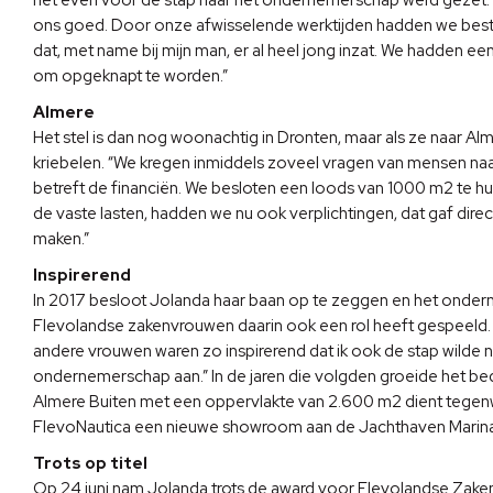
ons goed. Door onze afwisselende werktijden hadden we best 
dat, met name bij mijn man, er al heel jong inzat. We hadden ee
om opgeknapt te worden.”
Almere
Het stel is dan nog woonachtig in Dronten, maar als ze naar 
kriebelen. “We kregen inmiddels zoveel vragen van mensen naar
betreft de financiën. We besloten een loods van 1000 m2 te hu
de vaste lasten, hadden we nu ook verplichtingen, dat gaf di
maken.”
Inspirerend
In 2017 besloot Jolanda haar baan op te zeggen en het onder
Flevolandse zakenvrouwen daarin ook een rol heeft gespeeld. I
andere vrouwen waren zo inspirerend dat ik ook de stap wilde ne
ondernemerschap aan.” In de jaren die volgden groeide het bedri
Almere Buiten met een oppervlakte van 2.600 m2 dient tegen
FlevoNautica een nieuwe showroom aan de Jachthaven Marina 
Trots op titel
Op 24 juni nam Jolanda trots de award voor Flevolandse Zake