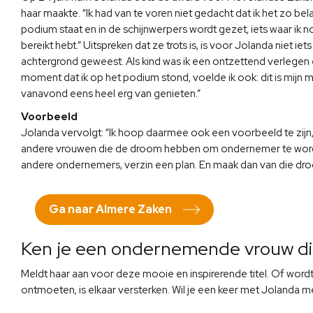
haar maakte. “Ik had van te voren niet gedacht dat ik het zo be
podium staat en in de schijnwerpers wordt gezet, iets waar ik n
bereikt hebt.” Uitspreken dat ze trots is, is voor Jolanda niet iets
achtergrond geweest. Als kind was ik een ontzettend verlegen en
moment dat ik op het podium stond, voelde ik ook: dit is mijn mom
vanavond eens heel erg van genieten.”
Voorbeeld
Jolanda vervolgt: “Ik hoop daarmee ook een voorbeeld te zijn, 
andere vrouwen die de droom hebben om ondernemer te worden
andere ondernemers, verzin een plan. En maak dan van die dr
Ga naar Almere Zaken
Ken je een ondernemende vrouw die
Meldt haar aan voor deze mooie en inspirerende titel. Of wordt 
ontmoeten, is elkaar versterken. Wil je een keer met Jolanda 