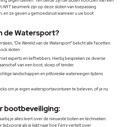
ng tegen dieven. Ten derde zijn de sloten voorzien van een
t ART keurmerk zijn op deze sloten van toepassing.
iken, en ze geven u gemoedsrust wanneer u uw boot
van de Watersport?
skiën, “De Wereld van de Watersport” belicht alle facetten.
ock sloten.
et experts en liefhebbers. Hierbij bespreken ze diverse
aanschaf van een boot, sloep of tender.
htige landschappen en pittoreske waterwegen tijdens
ricks om je eigen watersportavonturen te beleven, of je nu
 bootbeveiliging:
ij je alles leert over de nieuwste boten en technieken.
ijd,vooral als je kijkt naar hoe Ferry vertelt over