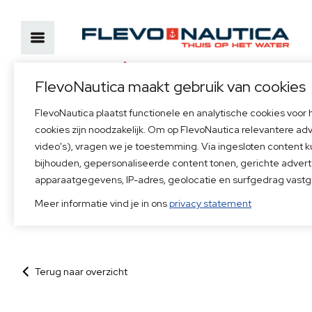
Officieel dealer van
FlevoNautica maakt gebruik van cookies
FlevoNautica plaatst functionele en analytische cookies voor
Bezoekadres
Neem direct conta
cookies zijn noodzakelijk. Om op FlevoNautica relevantere ad
Marinaweg 14, 1361 AC Almere
+31(0)36 53 68 55
video's), vragen we je toestemming. Via ingesloten content 
52°20'30.7"N, 5°07'59.4"E
info@flevonautica.n
bijhouden, gepersonaliseerde content tonen, gerichte advert
apparaatgegevens, IP-adres, geolocatie en surfgedrag vastg
Home
>
RTL 4: Beveilig uw boot met Double Lock sloten
Meer informatie vind je in ons
privacy statement
Terug naar overzicht