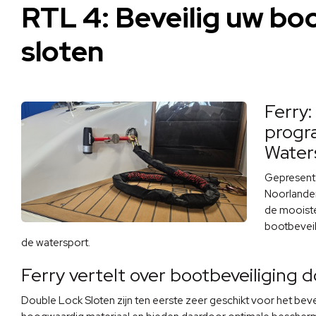
RTL 4: Beveilig uw bo
sloten
Ferry:
progr
Water
Gepresente
Noorlander
de mooiste
bootbeveil
de watersport.
Ferry vertelt over bootbeveiliging 
Double Lock Sloten zijn ten eerste zeer geschikt voor het bev