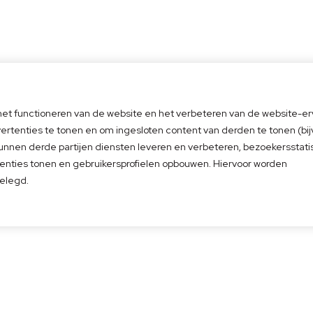
 het functioneren van de website en het verbeteren van de website-er
ct op
Direct een afspraak
4.6
vertenties te tonen en om ingesloten content van derden te tonen (bi
Gebase
5
Afspraak inplannen
beoorde
kunnen derde partijen diensten leveren en verbeteren, bezoekersstati
l
enties tonen en gebruikersprofielen opbouwen. Hiervoor worden
elegd.