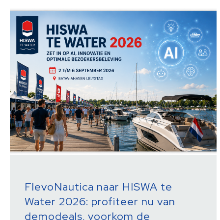
FlevoNautica naar HISWA te
Water 2026: profiteer nu van
demodeals, voorkom de