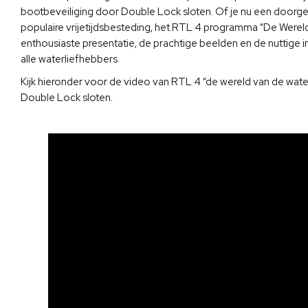
bootbeveiliging door Double Lock sloten. Of je nu een doorg
populaire vrijetijdsbesteding, het RTL 4 programma “De Wereld
enthousiaste presentatie, de prachtige beelden en de nuttige
alle waterliefhebbers.
Kijk hieronder voor de video van RTL 4 “de wereld van de waters
Double Lock sloten.