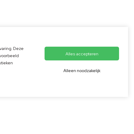
varing. Deze
Alles accepteren
jvoorbeeld
erd op
125
lingen
stieken
Alleen noodzakelijk