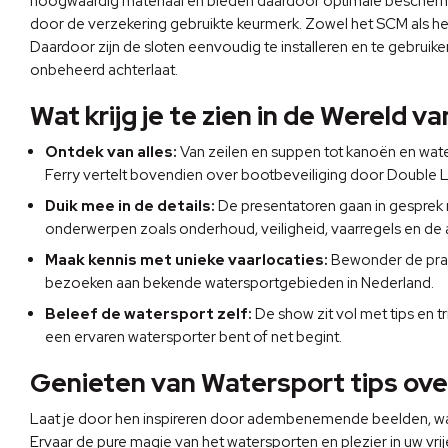
hoogwaardig materiaal en bieden daardoor optimale beschermi
door de verzekering gebruikte keurmerk. Zowel het SCM als he
Daardoor zijn de sloten eenvoudig te installeren en te gebru
onbeheerd achterlaat.
Wat krijg je te zien in de Wereld 
Ontdek van alles:
Van zeilen en suppen tot kanoën en water
Ferry vertelt bovendien over bootbeveiliging door Double L
Duik mee in de details:
De presentatoren gaan in gesprek m
onderwerpen zoals onderhoud, veiligheid, vaarregels en de 
Maak kennis met unieke vaarlocaties:
Bewonder de prac
bezoeken aan bekende watersportgebieden in Nederland.
Beleef de watersport zelf:
De show zit vol met tips en t
een ervaren watersporter bent of net begint.
Genieten van Watersport tips over
Laat je door hen inspireren door adembenemende beelden, waarb
Ervaar de pure magie van het watersporten en plezier in uw vrije t