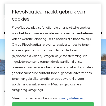
FlevoNautica maakt gebruik van
cookies
Officieel dealer van
FlevoNautica plaatst functionele en analytische cookies
610 Tender
615 Tender
620 Tender
voor het functioneren van de website en het verbeteren
van de website-ervaring. Deze cookies zijn noodzakelijk.
Om op FlevoNautica relevantere advertenties te tonen
en om ingesloten content van derden te tonen
(bijvoorbeeld video's), vragen we je toestemming. Via
ingesloten content kunnen derde partijen diensten
leveren en verbeteren, bezoekersstatistieken bijhouden,
gepersonaliseerde content tonen, gerichte advertenties
tonen en gebruikersprofielen opbouwen. Hiervoor
Home
>
Merken boten
>
Primeur Tenders
>
Primeur 615 Tender
worden apparaatgegevens, IP-adres, geolocatie en
surfgedrag vastgelegd.
Terug naar overzicht
Meer informatie vind je in ons
privacy statement