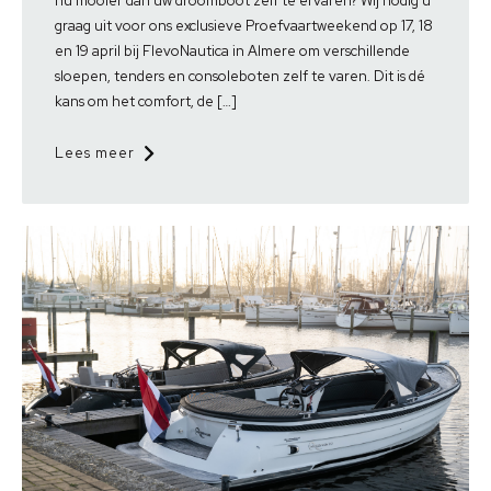
nu mooier dan uw droomboot zelf te ervaren? Wij nodig u
graag uit voor ons exclusieve Proefvaartweekend op 17, 18
en 19 april bij FlevoNautica in Almere om verschillende
sloepen, tenders en consoleboten zelf te varen. Dit is dé
kans om het comfort, de […]
Lees meer