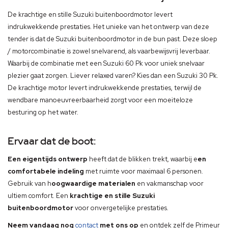
De krachtige en stille Suzuki buitenboordmotor levert
indrukwekkende prestaties. Het unieke van het ontwerp van deze
tender is dat de Suzuki buitenboordmotor in de bun past. Deze sloep
/ motorcombinatie is zowel snelvarend, als vaarbewijsvrij leverbaar.
Waarbij de combinatie met een Suzuki 60 Pk voor uniek snelvaar
plezier gaat zorgen. Liever relaxed varen? Kies dan een Suzuki 30 Pk.
De krachtige motor levert indrukwekkende prestaties, terwijl de
wendbare manoeuvreerbaarheid zorgt voor een moeiteloze
besturing op het water.
Ervaar dat de boot:
Een eigentijds ontwerp
heeft dat de blikken trekt, waarbij e
en
comfortabele indeling
met ruimte voor maximaal 6 personen.
Gebruik van h
oogwaardige materialen
en vakmanschap voor
ultiem comfort. Een
krachtige en stille Suzuki
buitenboordmotor
voor onvergetelijke prestaties.
Neem vandaag nog
contact
met ons op
en ontdek zelf de Primeur