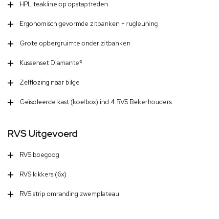
HPL teakline op opstaptreden
Ergonomisch gevormde zitbanken + rugleuning
Grote opbergruimte onder zitbanken
Kussenset Diamante®
Zelflozing naar bilge
Geïsoleerde kast (koelbox) incl 4 RVS Bekerhouders
RVS Uitgevoerd
RVS boegoog
RVS kikkers (6x)
RVS strip omranding zwemplateau