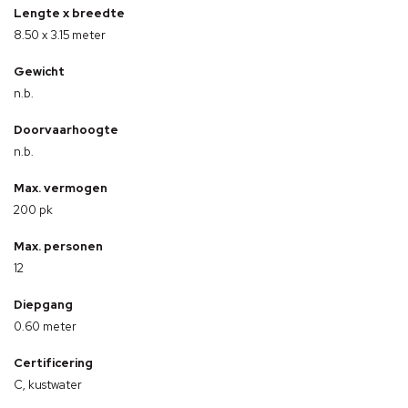
Lengte x breedte
8.50 x 3.15 meter
Gewicht
n.b.
Doorvaarhoogte
n.b.
Max. vermogen
200 pk
Max. personen
12
Diepgang
0.60 meter
Certificering
C, kustwater