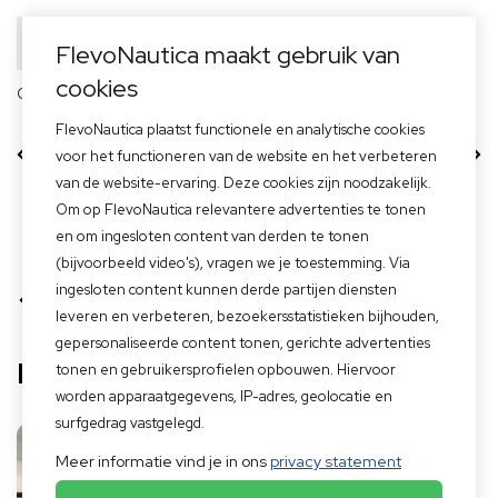
FlevoNautica maakt gebruik van
cookies
Officieel dealer van
FlevoNautica plaatst functionele en analytische cookies
610 Tender
615 Tender
voor het functioneren van de website en het verbeteren
van de website-ervaring. Deze cookies zijn noodzakelijk.
Om op FlevoNautica relevantere advertenties te tonen
en om ingesloten content van derden te tonen
Home
>
Merken boten
>
Primeur Tenders
>
Primeur 850
(bijvoorbeeld video's), vragen we je toestemming. Via
ingesloten content kunnen derde partijen diensten
Terug naar overzicht
leveren en verbeteren, bezoekersstatistieken bijhouden,
gepersonaliseerde content tonen, gerichte advertenties
Primeur 850
tonen en gebruikersprofielen opbouwen. Hiervoor
worden apparaatgegevens, IP-adres, geolocatie en
surfgedrag vastgelegd.
Meer informatie vind je in ons
privacy statement